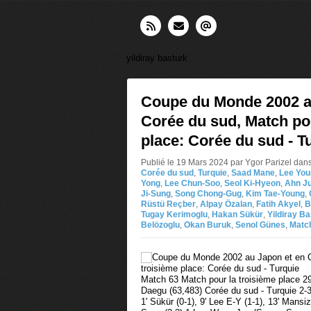
yildiray basturk
Coupe du Monde 2002 a
Corée du sud, Match pou
place: Corée du sud - T
Publié le 19 Mars 2024 par Ygor Parizel
dan
Corée du sud
,
Turquie
,
Saad Mane
,
Lee You
Yong
,
Lee Chun-Soo
,
Seol Ki-Hyeon
,
Ahn J
Ji-Sung
,
Song Chong-Gug
,
Kim Tae-Young
,
Rüstü Reçber
,
Alpay Özalan
,
Fatih Akyel
,
B
Tugay Kerimoglu
,
Hakan Sükür
,
Yildiray B
Belözoglu
,
Okan Buruk
,
Senol Günes
,
Matc
Match 63 Match pour la troisième place 2
Daegu (63,483) Corée du sud - Turquie 2
1' Sükür (0-1), 9' Lee E-Y (1-1), 13' Mansiz