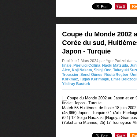
Re
0
Coupe du Monde 2002 a
Corée du sud, Huitièmes
Japon - Turquie
Publié le 1 Mars 2024 par Ygor Parizel
dans
finale
,
Pierluigi Collina
,
Naoki Matsuda
,
Jun
Alex
,
Koji Nakata
,
Shinji Ono
,
Takayuki Suz
Troussier
,
Senol Günes
,
Rüstü Reçber
,
Ümi
Korkmaz
,
Tugay Kerimoglu
,
Emre Belözogl
Yildiray Bastürk
Match 55 Huitièmes de finale 18 juin 200
(45,666) Japon - Turquie 0-1 (Arb: Pierluig
(0-1) 12 Seigo Narazaki (Nagoya Grampus
(Yokohama Marinos, 25) 17 Tsuneyasu Mi
Re