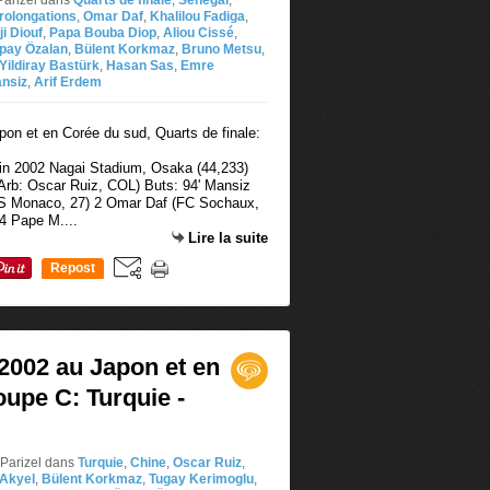
Parizel
dans
Quarts de finale
,
Sénégal
,
rolongations
,
Omar Daf
,
Khalilou Fadiga
,
ji Diouf
,
Papa Bouba Diop
,
Aliou Cissé
,
pay Özalan
,
Bülent Korkmaz
,
Bruno Metsu
,
Yildiray Bastürk
,
Hasan Sas
,
Emre
ansiz
,
Arif Erdem
uin 2002 Nagai Stadium, Osaka (44,233)
(Arb: Oscar Ruiz, COL) Buts: 94' Mansiz
(AS Monaco, 27) 2 Omar Daf (FC Sochaux,
 4 Pape M....
Lire la suite
Repost
0
002 au Japon et en
upe C: Turquie -
 Parizel
dans
Turquie
,
Chine
,
Oscar Ruiz
,
 Akyel
,
Bülent Korkmaz
,
Tugay Kerimoglu
,