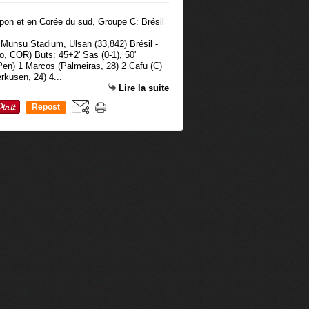
Munsu Stadium, Ulsan (33,842) Brésil -
o, COR) Buts: 45+2' Sas (0-1), 50'
 Pen) 1 Marcos (Palmeiras, 28) 2 Cafu (C)
rkusen, 24) 4...
Lire la suite
Repost
0