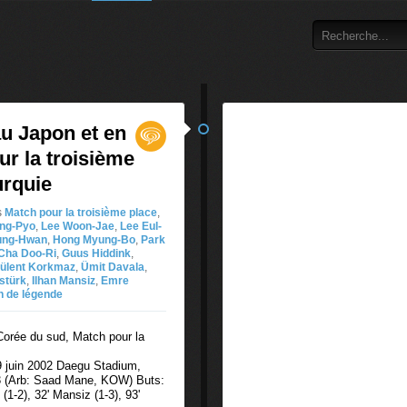
u Japon et en
r la troisième
urquie
s
Match pour la troisième place
,
ng-Pyo
,
Lee Woon-Jae
,
Lee Eul-
ung-Hwan
,
Hong Myung-Bo
,
Park
Cha Doo-Ri
,
Guus Hiddink
,
ülent Korkmaz
,
Ümit Davala
,
astürk
,
Ilhan Mansiz
,
Emre
h de légende
9 juin 2002 Daegu Stadium,
-3 (Arb: Saad Mane, KOW) Buts:
 (1-2), 32' Mansiz (1-3), 93'