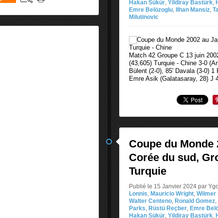
Hakan Sükür
,
Yildiray Bastürk
,
Emre Belözoglu
,
Ilhan Mansiz
,
T
Milutinovic
Match 42 Groupe C 13 juin 200
(43,605) Turquie - Chine 3-0 (Ar
Bülent (2-0), 85' Davala (3-0) 
Emre Asik (Galatasaray, 28) J 4
Coupe du Monde 2
Corée du sud, Gro
Turquie
Publié le 15 Janvier 2024 par Yg
Lonnis
,
Mauricio Wright
,
Wilmer
Walter Centeno
,
Ronald Gomez
,
Parks
,
Rüstü Reçber
,
Emre Belö
Hakan Sükür
,
Yildiray Bastürk
,