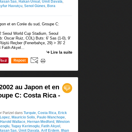
Hasan Sas
,
Hakan Ünsal
,
Ümit Davala
,
ayfur Havutçu
,
Senol Günes
,
Bora
2 Seoul World Cup Stadium, Seoul
b: Oscar Ruiz, COL) Buts: 6' Sas (1-0), 9'
1 Rüştü Reçber (Fenerbahçe, 29) > 35' 2
 Fatih Akyel...
Lire la suite
Repost
0
002 au Japon et en
upe C: Costa Rica -
or Parizel
dans
Turquie
,
Costa Rica
,
Erick
 Lopez
,
Mauricio Solis
,
Paulo Wanchope
,
Harold Wallace
,
Hernan Medford
,
Winston
zoglu
,
Tugay Kerimoglu
,
Fatih Akyel
,
Hasan Sas
,
Ümit Davala
,
Arif Erdem
,
Ilhan