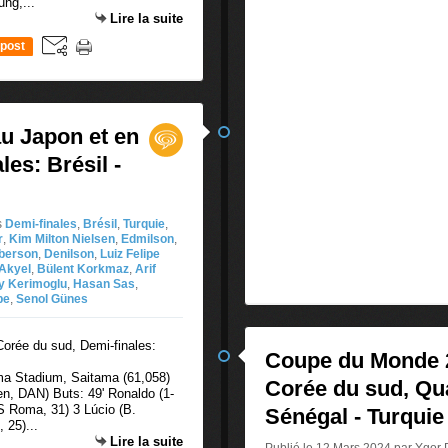
ng,...
Lire la suite
post
u Japon et en
es: Brésil -
s
Demi-finales
,
Brésil
,
Turquie
,
r
,
Kim Milton Nielsen
,
Edmilson
,
berson
,
Denilson
,
Luiz Felipe
 Akyel
,
Bülent Korkmaz
,
Arif
y Kerimoglu
,
Hasan Sas
,
be
,
Senol Günes
Coupe du Monde 2
ma Stadium, Saitama (61,058)
Corée du sud, Qua
sen, DAN) Buts: 49' Ronaldo (1-
S Roma, 31) 3 Lúcio (B.
Sénégal - Turquie
 25)...
Lire la suite