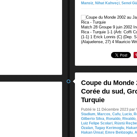
Mansiz
,
Nihat Kahveçi
,
Senol G
Match 28 Groupe 9 juin 2002 I
Rica - Turquie 1-1 (Arb: Coffi C
(1-1) 1 Erick Lonnis (C) (Dep. S
(Alajuelense, 27) 4 Mauricio Wr
Coupe du Monde 2
Corée du sud, Gro
Turquie
Publié le 11 Décembre 2023 par 
Stadium
,
Marcos
,
Cafu
,
Lucio
,
R
Gilberto Silva
,
Ronaldo
,
Rivaldo
Luiz Felipe Scolari
,
Rüstü Reçbe
Özalan
,
Tugay Kerimoglu
,
Hakan
Hakan Ünsal
,
Emre Belözoglu
,
A