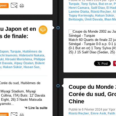
Publié le 12 Mars 2024 par Ygor 
Turquie
,
Tony Sylva
,
But en or
,
P
post
Henri Camara
,
Salif Diao
,
El Had
Lamine Diatta
,
Rüstü Reçber
,
Al
Tugay Kerimoglu
,
Hakan Sükür
,
Belözoglu
,
Ümit Davala
,
Ilhan M
u Japon et en
 de finale:
Match 60 Quarts de finale 22 j
Sénégal - Turquie 0-0 a.p. 0-1 
(0-1 But en or) 1 Tony Sylva 
Japon
,
Turquie
,
Huitièmes de
25) J 15 Salif Diao (Sedan, 25)
ichi Inamoto
,
Hidetoshi Nakata
,
uki
,
Hiroaki Morishima
,
Philippe
t Davala
,
Alpay Özalan
,
Bülent
u
,
Hakan Sükür
,
Hasan Sas
,
Coupe du Monde 2
2 Miyagi Stadium, Miyagi
Corée du sud, Gro
i Collina, ITA) Buts: 12' Davala
 Eight, 26) 3 Naoki Matsuda
Chine
yamoto...
Lire la suite
Publié le 6 Février 2024 par Ygor
Rüstü Reçber
,
Emre Asik
,
Fatih
post