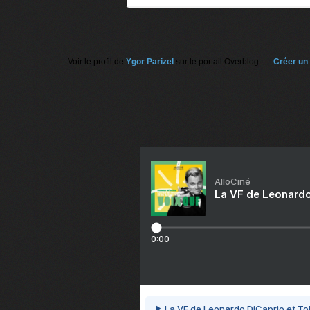
Voir le profil de
Ygor Parizel
sur le portail Overblog
Créer un 
AlloCiné
La VF de Leonardo
0:00
La VF de Leonardo DiCaprio et To