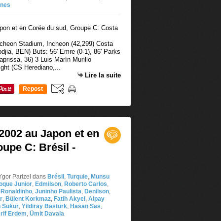
ünes
ncheon Stadium, Incheon (42,299) Costa
odjia, BEN) Buts: 56' Emre (0-1), 86' Parks
aprissa, 36) 3 Luis Marín Murillo
ight (CS Herediano,...
Lire la suite
Repost
0
002 au Japon et en
upe C: Brésil -
Ygor Parizel
dans
Brésil
,
Turquie
,
Munsu
oque Junior
,
Edmilson
,
Roberto Carlos
,
,
Ronaldinho
,
Juninho Paulista
,
Denilson
,
r
,
Bülent Korkmaz
,
Fatih Akyel
,
Alpay
 Sükür
,
Yildiray Bastürk
,
Hasan Sas
,
rif Erdem
,
Ümit Davala