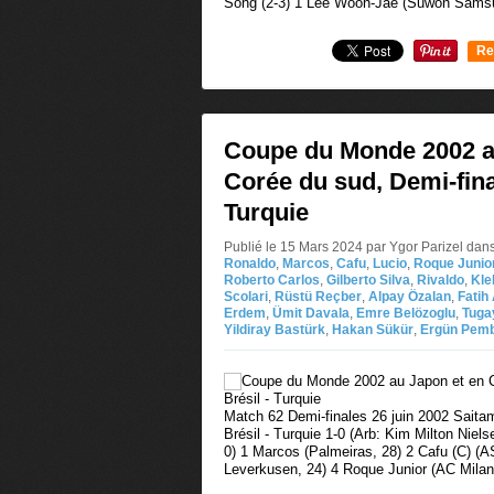
Song (2-3) 1 Lee Woon-Jae (Suwon Samsu
Re
0
Coupe du Monde 2002 a
Corée du sud, Demi-final
Turquie
Publié le 15 Mars 2024 par Ygor Parizel
dan
Ronaldo
,
Marcos
,
Cafu
,
Lucio
,
Roque Junio
Roberto Carlos
,
Gilberto Silva
,
Rivaldo
,
Kle
Scolari
,
Rüstü Reçber
,
Alpay Özalan
,
Fatih
Erdem
,
Ümit Davala
,
Emre Belözoglu
,
Tuga
Yildiray Bastürk
,
Hakan Sükür
,
Ergün Pem
Match 62 Demi-finales 26 juin 2002 Saita
Brésil - Turquie 1-0 (Arb: Kim Milton Niel
0) 1 Marcos (Palmeiras, 28) 2 Cafu (C) (A
Leverkusen, 24) 4 Roque Junior (AC Milan,