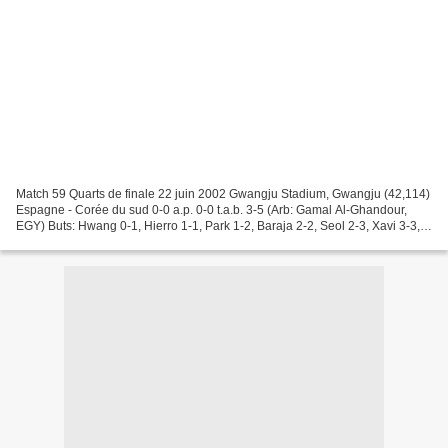
Match 59 Quarts de finale 22 juin 2002 Gwangju Stadium, Gwangju (42,114)
Espagne - Corée du sud 0-0 a.p. 0-0 t.a.b. 3-5 (Arb: Gamal Al-Ghandour,
EGY) Buts: Hwang 0-1, Hierro 1-1, Park 1-2, Baraja 2-2, Seol 2-3, Xavi 3-3,
Ahn 3-4, Joaquin 3-4, Hong 3-5...