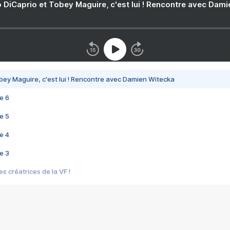
 DiCaprio et Tobey Maguire, c'est lui ! Rencontre avec Dam
bey Maguire, c'est lui ! Rencontre avec Damien Witecka
e 6
e 5
e 4
e 3
s créatrices de la VF !
e 2
e 1
e Mektoub My Love arrive enfin ! Rencontre avec Shaïn Boumedine et Sal