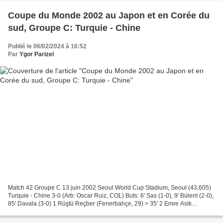
Coupe du Monde 2002 au Japon et en Corée du
sud, Groupe C: Turquie - Chine
Publié le 06/02/2024 à 16:52
Par
Ygor Parizel
Match 42 Groupe C 13 juin 2002 Seoul World Cup Stadium, Seoul (43,605)
Turquie - Chine 3-0 (Arb: Oscar Ruiz, COL) Buts: 6' Sas (1-0), 9' Bülent (2-0),
85' Davala (3-0) 1 Rüştü Reçber (Fenerbahçe, 29) > 35' 2 Emre Asik
(Galatasaray, 28) J 4 Fatih Akyel...