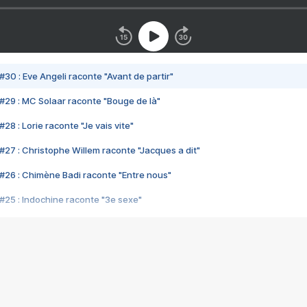
#30 : Eve Angeli raconte "Avant de partir"
#29 : MC Solaar raconte "Bouge de là"
28 : Lorie raconte "Je vais vite"
#27 : Christophe Willem raconte "Jacques a dit"
#26 : Chimène Badi raconte "Entre nous"
#25 : Indochine raconte "3e sexe"
#24 : Zaho raconte "C'est chelou"
#23 : Patrick Bruel raconte "Au café des délices"
#22 : Kyo raconte "Le chemin"
#21 : Nolwenn Leroy raconte "Cassé"