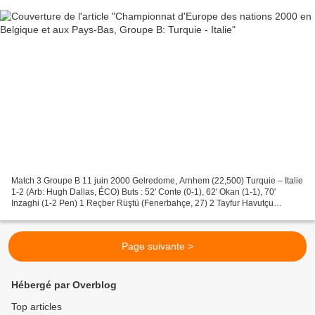
Match 3 Groupe B 11 juin 2000 Gelredome, Arnhem (22,500) Turquie – Italie
1-2 (Arb: Hugh Dallas, ÉCO) Buts : 52' Conte (0-1), 62' Okan (1-1), 70'
Inzaghi (1-2 Pen) 1 Reçber Rüştü (Fenerbahçe, 27) 2 Tayfur Havutçu
(Besiktas, 30) 3 Ogün Temizkanoglu (C)...
Page suivante >
Hébergé par Overblog
Top articles