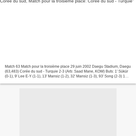
Match 63 Match pour la troisième place 29 juin 2002 Daegu Stadium, Daegu
(63,483) Corée du sud - Turquie 2-3 (Arb: Saad Mane, KOW) Buts: 1' Sükür
(0-1), 9' Lee E-Y (1-1), 13' Mansiz (1-2), 32' Mansiz (1-3), 93' Song (2-3) 1
Lee Woon-Jae (Suwon Samsung,...